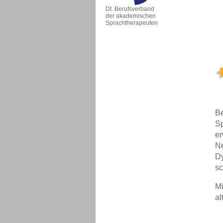
Dt. Berufsverband
der akadem­ischen
Sprachtherapeuten
B
Sp
er
N
Dy
sc
Mi
al