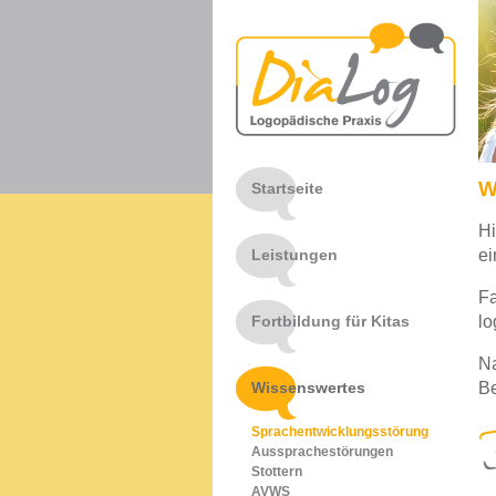
W
Startseite
Hi
Leistungen
ei
Fa
Fortbildung für Kitas
lo
Na
Wissenswertes
Be
Sprachentwicklungsstörung
Aussprachestörungen
Stottern
AVWS